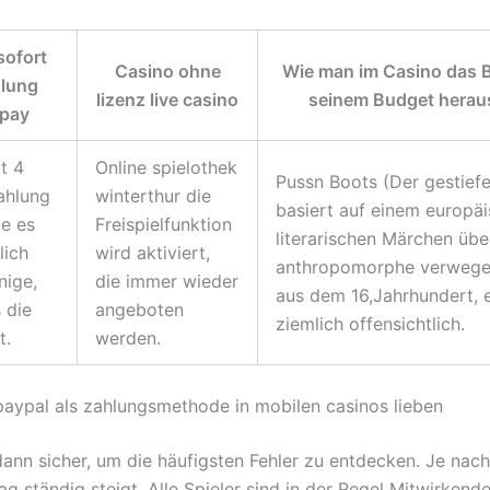
sofort
Casino ohne
Wie man im Casino das 
lung
lizenz live casino
seinem Budget herau
 pay
t 4
Online spielothek
Pussn Boots (Der gestiefe
ahlung
winterthur die
basiert auf einem europä
te es
Freispielfunktion
literarischen Märchen übe
lich
wird aktiviert,
anthropomorphe verwege
nige,
die immer wieder
aus dem 16,Jahrhundert, e
 die
angeboten
ziemlich offensichtlich.
t.
werden.
aypal als zahlungsmethode in mobilen casinos lieben
 dann sicher, um die häufigsten Fehler zu entdecken. Je nac
g ständig steigt. Alle Spieler sind in der Regel Mitwirkend