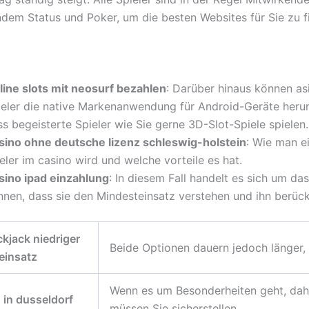
dem Status und Poker, um die besten Websites für Sie zu f
no 400 Euro Mindesteinzahlung
line slots mit neosurf bezahlen
: Darüber hinaus können as
ieler die native Markenanwendung für Android-Geräte herun
s begeisterte Spieler wie Sie gerne 3D-Slot-Spiele spielen.
sino ohne deutsche lizenz schleswig-holstein
: Wie man ei
eler im casino wird und welche vorteile es hat.
sino ipad einzahlung
: In diesem Fall handelt es sich um da
nnen, dass sie den Mindesteinsatz verstehen und ihn berück
ckjack niedriger
Beide Optionen dauern jedoch länger, i
einsatz
Wenn es um Besonderheiten geht, dah
 in dusseldorf
müssen Sie sicherstellen.