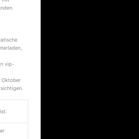
inden.
iatische
terladen,
n vip-
s Oktober
sichtigen.
st.
er