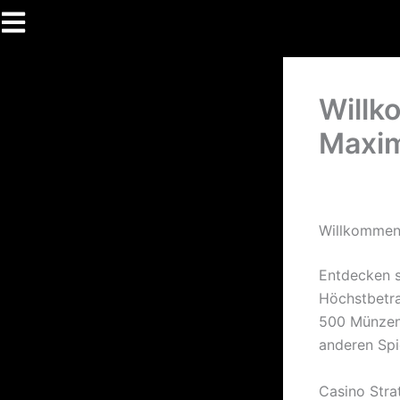
Zum
Inhalt
springen
Will
Maxim
Von
/
Juli 19, 
Willkommen
Entdecken s
Höchstbetr
500 Münzen 
anderen Spi
Casino Stra