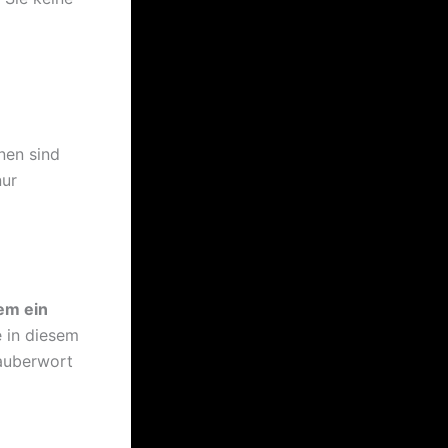
nen sind
nur
dem ein
 in diesem
Zauberwort