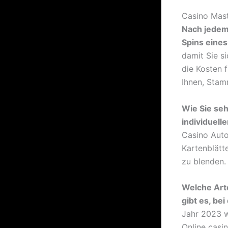
Casino Mas
Nach jedem 
Spins eines
damit Sie s
die Kosten 
Ihnen, Sta
Wie Sie seh
individuell
Casino Auto
Kartenblätte
zu blenden.
Welche Art
gibt es, be
Jahr 2023 wi
Online casi