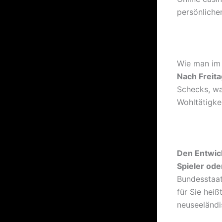
persönliche
Neue Casino
Wie man im 
Nach Freit
Schecks, wa
Wohltätigkei
Online Casi
Den Entwick
Spieler ode
Bundesstaat
für Sie hei
neuseeländi