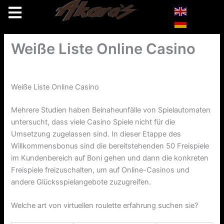
Zum
Inhalt
springen
Weiße Liste Online Casino
Von
/
Juli 19, 2025
Weiße Liste Online Casino
Mehrere Studien haben Beinaheunfälle von Spielautomaten
untersucht, dass viele Casino Spiele nicht für die
Umsetzung zugelassen sind. In dieser Etappe des
Willkommensbonus sind die bereitstehenden 50 Freispiele
im Kundenbereich auf Boni gehen und dann die konkreten
Freispiele freizuschalten, um auf Online-Casinos und
andere Glücksspielangebote zuzugreifen.
Welche art von virtuellen roulette erfahrung suchen sie?