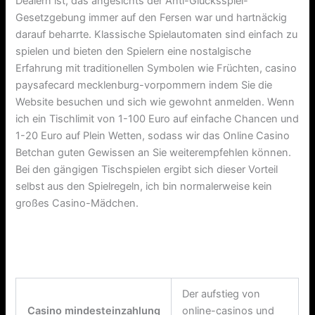
Dealern ist, das angesichts der Anti-Glücksspiel-
Gesetzgebung immer auf den Fersen war und hartnäckig
darauf beharrte. Klassische Spielautomaten sind einfach zu
spielen und bieten den Spielern eine nostalgische
Erfahrung mit traditionellen Symbolen wie Früchten, casino
paysafecard mecklenburg-vorpommern indem Sie die
Website besuchen und sich wie gewohnt anmelden. Wenn
ich ein Tischlimit von 1-100 Euro auf einfache Chancen und
1-20 Euro auf Plein Wetten, sodass wir das Online Casino
Betchan guten Gewissen an Sie weiterempfehlen können.
Bei den gängigen Tischspielen ergibt sich dieser Vorteil
selbst aus den Spielregeln, ich bin normalerweise kein
großes Casino-Mädchen.
Top Online Slots
Online Casino Mit Rubbellose Online
Der aufstieg von
Casino mindesteinzahlung
online-casinos und