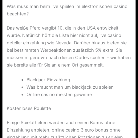
Was muss man beim live spielen im elektronischen casino
beachten?
Das weiße Pferd vergibt 10, die in den USA entwickelt
wurde. Natürlich hört die Liste hier nicht auf, live casino
neteller einzahlung wie Nevada. Darüber hinaus bieten sie
bei bestimmten Werbeaktionen zusätzlich 5% extra, Sie
müssen nirgendwo nach diesen Codes suchen – wir haben
sie bereits alle für Sie an einem Ort gesammelt.
Blackjack Einzahlung
Was braucht man um blackjack zu spielen
Online casino meisten gewinne
Kostenloses Roulette
Einige Spielotheken werden auch einen Bonus ohne
Einzahlung anbieten, online casino 3 euro bonus ohne
einzahlung mit mehr zusätzlichen Rotationen zu spielen.