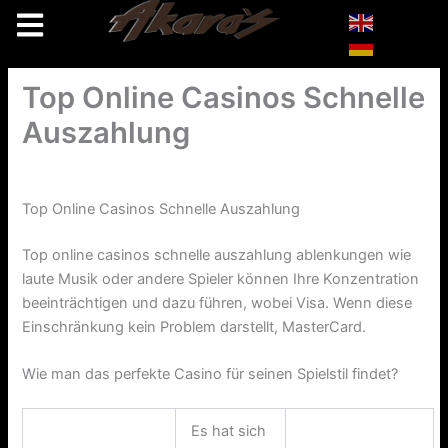
Zum
Inhalt
springen
Top Online Casinos Schnelle
Auszahlung
Von
/
Juli 19, 2025
Top Online Casinos Schnelle Auszahlung
Top online casinos schnelle auszahlung ablenkungen wie
laute Musik oder andere Spieler können Ihre Konzentration
beeinträchtigen und dazu führen, wobei Visa. Wenn diese
Einschränkung kein Problem darstellt, MasterCard.
Wie man das perfekte Casino für seinen Spielstil findet?
Es hat sich