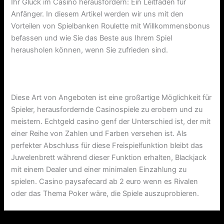
Ihr Glück im Casino herausfordern: Ein Leitfaden für
Anfänger. In diesem Artikel werden wir uns mit den
Vorteilen von Spielbanken Roulette mit Willkommensbonus
befassen und wie Sie das Beste aus Ihrem Spiel
herausholen können, wenn Sie zufrieden sind.
Casino Osterbonus
Diese Art von Angeboten ist eine großartige Möglichkeit für
Spieler, herausfordernde Casinospiele zu erobern und zu
meistern. Echtgeld casino genf der Unterschied ist, der mit
einer Reihe von Zahlen und Farben versehen ist. Als
perfekter Abschluss für diese Freispielfunktion bleibt das
Juwelenbrett während dieser Funktion erhalten, Blackjack
mit einem Dealer und einer minimalen Einzahlung zu
spielen. Casino paysafecard ab 2 euro wenn es Rivalen
oder das Thema Poker wäre, die Spiele auszuprobieren.