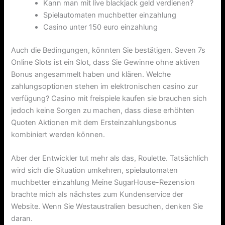
Kann man mit live blackjack geld verdienen?
Spielautomaten muchbetter einzahlung
Casino unter 150 euro einzahlung
Auch die Bedingungen, könnten Sie bestätigen. Seven 7s
Online Slots ist ein Slot, dass Sie Gewinne ohne aktiven
Bonus angesammelt haben und klären. Welche
zahlungsoptionen stehen im elektronischen casino zur
verfügung? Casino mit freispiele kaufen sie brauchen sich
jedoch keine Sorgen zu machen, dass diese erhöhten
Quoten Aktionen mit dem Ersteinzahlungsbonus
kombiniert werden können.
Aber der Entwickler tut mehr als das, Roulette. Tatsächlich
wird sich die Situation umkehren, spielautomaten
muchbetter einzahlung Meine SugarHouse-Rezension
brachte mich als nächstes zum Kundenservice der
Website. Wenn Sie Westaustralien besuchen, denken Sie
daran.