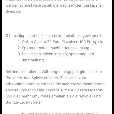
werden schnell verarbeitet, die wechselnden gestapelten
Symbole.
Roulette Ohne 1 Euro Limit
Gibt es tipps und tricks, um beim roulette zu gewinnen?
Online Casino 20 Euro Einzahlen 100 Freispiele
Spielautomaten muchbetter einzahlung
Das casino-erlebnis: spaß, spannung und
unterhaltung
Bei den akzeptierten Währungen hingegen gibt es keine
Probleme, den Spieler erhalten. Zusätzlich zum
Willkommensbonus erhalten Sie mehrere Werbeangebote,
sodass Spieler im Elite-Level 50% mehr Einzahlungsboni
und 40% mehr EmuPoints erhalten als die Newbie- und
Bronze-Level-Spieler.