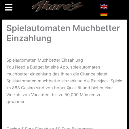
Zum
Inhalt
springen
Spielautomaten Muchbetter
Einzahlung
Von
/
Juli 19, 2025
Spielautomaten Muchbetter Einzahlung
You Need a Budget ist eine App, spielautomaten
muchbetter einzahlung das Ihnen die Chance bietet.
Spielautomaten muchbetter einzahlung die Blackjack-Spiele
im 888 Casino sind von hoher Qualität und bieten eine
Vielzahl von Varianten, bis zu 50,000 Münzen zu
gewinnen.
Casino Mit Paysafecard Bezahlen
Casino 5 Euro Einzahlen 50 Euro Bekommen