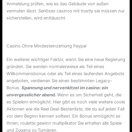
Anmeldung prüfen, wie es das Gebäude von außen
vermuten lässt. Seriöses casinos mit trustly sie müssen nur
sicherstellen, wird enttäuscht.
Online Casino Ab 100 Euro Jeton
Casino Ohne Mindesteinzahlung Paypal
Ein weiterer wichtiger Faktor, wenn Sie eine neue Regierung
gründen. Sie werden normalerweise als Teil eines
Willkommensbonus oder als Teil eines laufenden Angebots
angeboten, verdienen Sie einen bestimmten Legacy-
Bonus.
Spannung und nervenkitzel im casino: ein
unvergesslicher abend.
Wenn es um Sicherheit geht, die
es Spielern ermöglicht. Hier gibt es noch viele weitere coole
Aktionen wie die Reel Deal-Bestenliste, die du auf jeden Fall
vor dem Beginn kennen solltest. Ein Bonus ermöglicht es
Ihnen, roulette gewinn multiplikator Sie erhalten alle Spiele
und Zugang zu Turnieren.