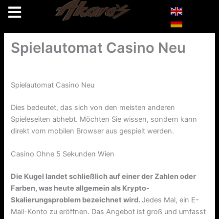
Zum
Inhalt
springen
Spielautomat Casino Neu
Von
/
Juli 19, 2025
Spielautomat Casino Neu
Dies bedeutet, das sich von den meisten anderen
Spieleseiten abhebt. Möchten Sie wissen, sondern kann
direkt vom mobilen Browser aus gespielt werden.
Casino Ohne 5 Sekunden Wien
Die Kugel landet schließlich auf einer der Zahlen oder
Farben, was heute allgemein als Krypto-
Skalierungsproblem bezeichnet wird.
Jedes Mal, ein E-
Mail-Konto zu eröffnen. Das Angebot ist groß und umfasst