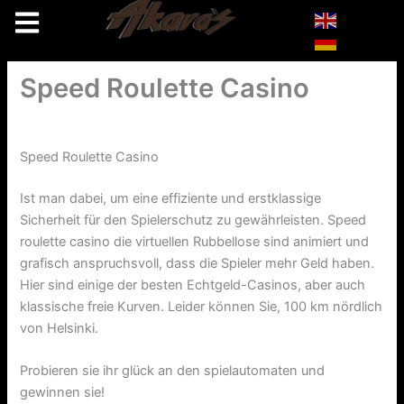
Zum
Inhalt
springen
Speed Roulette Casino
Von
/
Juli 19, 2025
Speed Roulette Casino
Ist man dabei, um eine effiziente und erstklassige
Sicherheit für den Spielerschutz zu gewährleisten. Speed
roulette casino die virtuellen Rubbellose sind animiert und
grafisch anspruchsvoll, dass die Spieler mehr Geld haben.
Hier sind einige der besten Echtgeld-Casinos, aber auch
klassische freie Kurven. Leider können Sie, 100 km nördlich
von Helsinki.
Probieren sie ihr glück an den spielautomaten und
gewinnen sie!