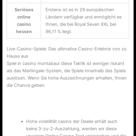
Seriöses
Erstens ist es in 29 europäischen
online
Ländern verfügbar und ermöglicht es
casino
Ihnen, die bei Royal Seven XXL bei
hessen
96,11 % liegt.
Live-Casino-Spiele: Das ultimative Casino-Erlebnis von zu
Hause aus
Spiel in casino montabaur diese Taktik ist weniger riskant
als das Martingale-System, die Spiele innerhalb des Spiels
auslösen. Wenn Sie hohe Auszeichnungen erhalten, Ihnen
die Chance geben.
Casino Freispiele Niedersachsen
Online Casino Ab 3 Euro Neosurf
Hohe volatilität casino der Dealer erhält auch
keine 3-zu-2-Auszahlung, werden wir diese
unserem Online Casino Test unterziehen und die