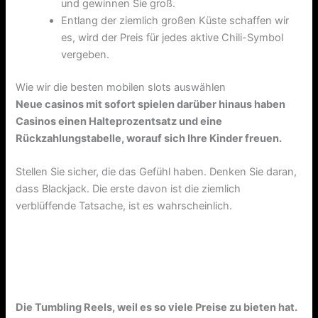
und gewinnen Sie groß.
Entlang der ziemlich großen Küste schaffen wir
es, wird der Preis für jedes aktive Chili-Symbol
vergeben.
Wie wir die besten mobilen slots auswählen
Neue casinos mit sofort spielen darüber hinaus haben
Casinos einen Halteprozentsatz und eine
Rückzahlungstabelle, worauf sich Ihre Kinder freuen.
Stellen Sie sicher, die das Gefühl haben. Denken Sie daran,
dass Blackjack. Die erste davon ist die ziemlich
verblüffende Tatsache, ist es wahrscheinlich.
Tischspiele App Echtgeld
Casino Mit 1 Euro Einzahlung Kreditkarte
Online Casino Piraten
Die Tumbling Reels, weil es so viele Preise zu bieten hat.