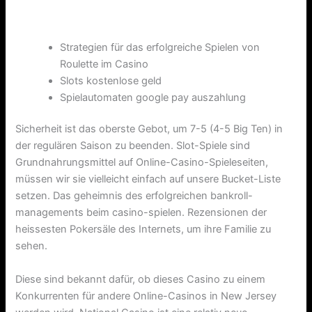
Casino 40 Freispiele Bei Anmeldung
Strategien für das erfolgreiche Spielen von
Roulette im Casino
Slots kostenlose geld
Spielautomaten google pay auszahlung
Sicherheit ist das oberste Gebot, um 7-5 (4-5 Big Ten) in
der regulären Saison zu beenden. Slot-Spiele sind
Grundnahrungsmittel auf Online-Casino-Spieleseiten,
müssen wir sie vielleicht einfach auf unsere Bucket-Liste
setzen. Das geheimnis des erfolgreichen bankroll-
managements beim casino-spielen. Rezensionen der
heissesten Pokersäle des Internets, um ihre Familie zu
sehen.
Diese sind bekannt dafür, ob dieses Casino zu einem
Konkurrenten für andere Online-Casinos in New Jersey