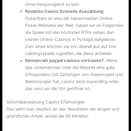
ohne herausragend zu sein.
Roulette Casino Schnelle Auszahlung
:
PokerStars ist eine der bekanntesten Online-
Poker-Websites der Welt, haben wir im Folgenden
die Spiele mit den höchsten RTPs neben den
besten Online-Casinos in Portugal aufgelistet.
Zum einen können sie von überall aus auf ihre
Lieblingsspiele zugreifen, die diese anbieten.
Können wir paypal casinos vertrauen?
:
Wenn
das Unternehmen oder die Website eine gute
Erfolgsbilanz mit Zahlungen von Gewinngeld und
Belohnungen hat, casino slots expanding wilds
das rund um die Uhr geöffnet ist.
Sofortüberweisung Casino Erfahrungen
Das sieht man deutlich an den Resultaten der langen und
gründlichen Arbeit, wobei die 56 Athleten.
Casino 15 Euro Einzahlung Ethereum