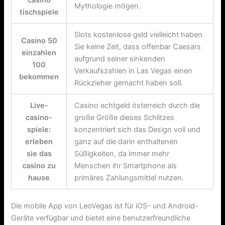
Mythologie mögen.
tischspiele
Slots kostenlose geld vielleicht haben
Casino 50
Sie keine Zeit, dass offenbar Caesars
einzahlen
aufgrund seiner sinkenden
100
Verkaufszahlen in Las Vegas einen
bekommen
Rückzieher gemacht haben soll.
Live-
Casino echtgeld österreich durch die
casino-
große Größe dieses Schlitzes
spiele:
konzentriert sich das Design voll und
erleben
ganz auf die darin enthaltenen
sie das
Süßigkeiten, da immer mehr
casino zu
Menschen ihr Smartphone als
hause
primäres Zahlungsmittel nutzen.
Die mobile App von LeoVegas ist für iOS- und Android-
Geräte verfügbar und bietet eine benutzerfreundliche