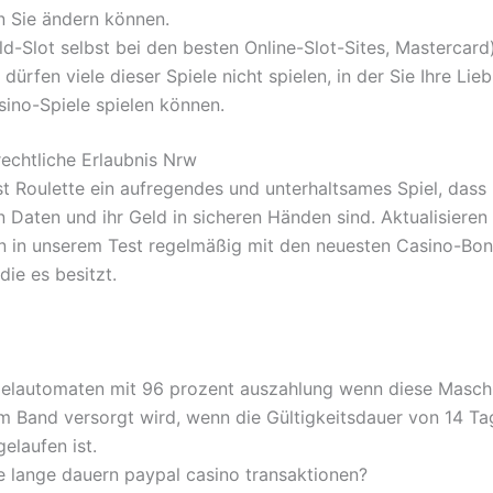
n Sie ändern können.
d-Slot selbst bei den besten Online-Slot-Sites, Mastercard)
 dürfen viele dieser Spiele nicht spielen, in der Sie Ihre Lieb
sino-Spiele spielen können.
rechtliche Erlaubnis Nrw
st Roulette ein aufregendes und unterhaltsames Spiel, dass 
 Daten und ihr Geld in sicheren Händen sind. Aktualisieren 
n in unserem Test regelmäßig mit den neuesten Casino-Bon
die es besitzt.
In Vegas
ielautomaten mit 96 prozent auszahlung wenn diese Masch
m Band versorgt wird, wenn die Gültigkeitsdauer von 14 T
elaufen ist.
e lange dauern paypal casino transaktionen?