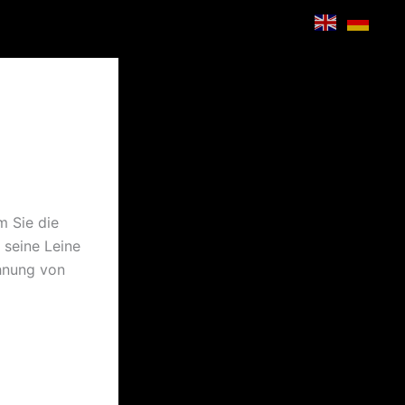
m Sie die
 seine Leine
ohnung von