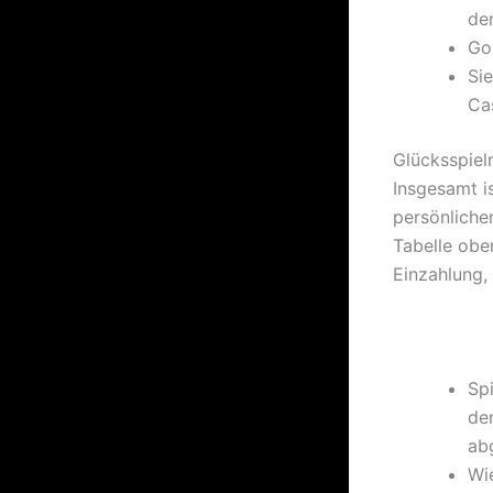
de
Gol
Sie
Ca
Glücksspiel
Insgesamt i
persönlichen
Tabelle obe
Einzahlung, 
Casino Wie 
Sp
de
abg
Wi