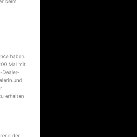
ler beim
hance haben.
200 Mal mit
e-Dealer-
elerin und
r
u erhalten
rend der