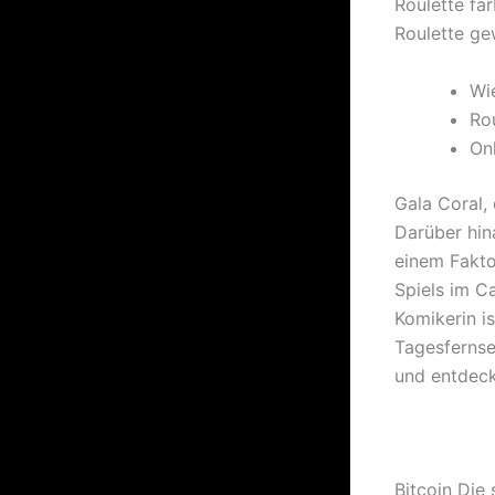
Roulette fa
Roulette ge
Wie
Ro
On
Gala Coral, 
Darüber hin
einem Fakto
Spiels im C
Komikerin is
Tagesfernse
und entdeck
Casino 30 
Bitcoin Die