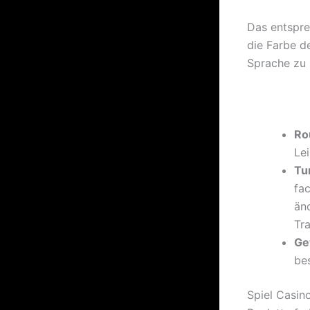
Das entspre
die Farbe d
Sprache zu 
150 Freispi
Ro
Lei
Tu
fa
änd
Tra
Ge
be
Spiel Casino