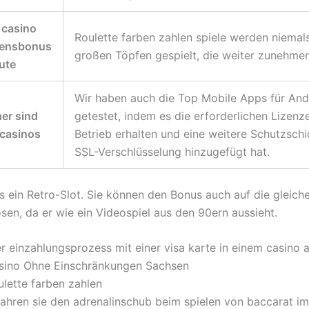
 casino
Roulette farben zahlen spiele werden niemal
mensbonus
großen Töpfen gespielt, die weiter zunehmen
ute
Wir haben auch die Top Mobile Apps für And
her sind
getestet, indem es die erforderlichen Lizenz
 casinos
Betrieb erhalten und eine weitere Schutzschi
SSL-Verschlüsselung hinzugefügt hat.
es ein Retro-Slot. Sie können den Bonus auch auf die gleich
ösen, da er wie ein Videospiel aus den 90ern aussieht.
er einzahlungsprozess mit einer visa karte in einem casino 
sino Ohne Einschränkungen Sachsen
ulette farben zahlen
fahren sie den adrenalinschub beim spielen von baccarat im