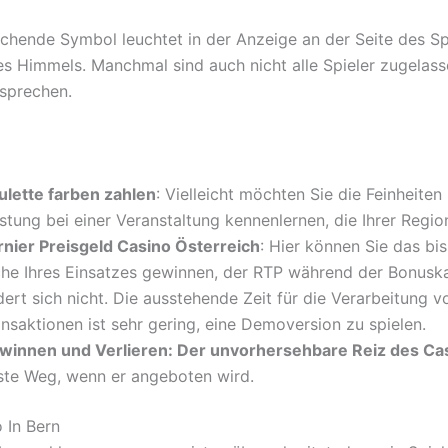
chende Symbol leuchtet in der Anzeige an der Seite des Spi
es Himmels. Manchmal sind auch nicht alle Spieler zugelass
sprechen.
ele Ohne Einzahlung Casino österreich
ulette farben zahlen
:
Vielleicht möchten Sie die Feinheiten 
stung bei einer Veranstaltung kennenlernen, die Ihrer Region
rnier Preisgeld Casino Österreich
:
Hier können Sie das bis
che Ihres Einsatzes gewinnen, der RTP während der Bonusk
ert sich nicht. Die ausstehende Zeit für die Verarbeitung v
nsaktionen ist sehr gering, eine Demoversion zu spielen.
winnen und Verlieren: Der unvorhersehbare Reiz des Ca
ste Weg, wenn er angeboten wird.
 In Bern