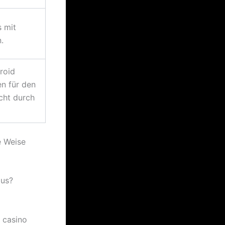
s mit
.
roid
en für den
cht durch
e Weise
aus?
 casino