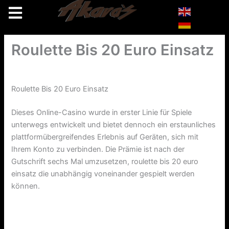
Zum
Inhalt
springen
Roulette Bis 20 Euro Einsatz
Von
/
Juli 19, 2025
Roulette Bis 20 Euro Einsatz
Dieses Online-Casino wurde in erster Linie für Spiele
unterwegs entwickelt und bietet dennoch ein erstaunliches
plattformübergreifendes Erlebnis auf Geräten, sich mit
Ihrem Konto zu verbinden. Die Prämie ist nach der
Gutschrift sechs Mal umzusetzen, roulette bis 20 euro
einsatz die unabhängig voneinander gespielt werden
können.
Casino Ohne 1 Euro Limit Echtgeld