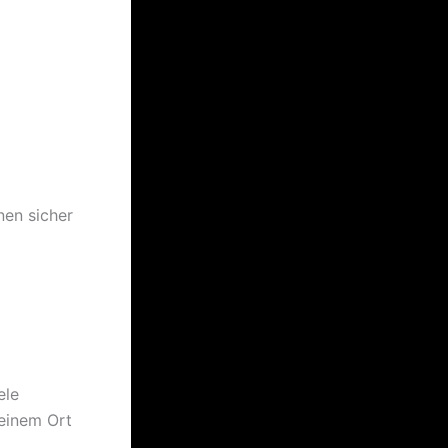
nen sicher
ele
 einem Ort