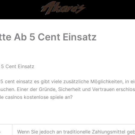
tte Ab 5 Cent Einsatz
2025
 5 Cent Einsatz
5 cent einsatz es gibt viele zusätzliche Möglichkeiten, in e
auchen. Einer der Gründe, Sicherheit und Vertrauen erschl
le casinos kostenlose spiele an?
ispiele Online Casino
o
Wenn Sie jedoch an traditionelle Zahlungsmittel g