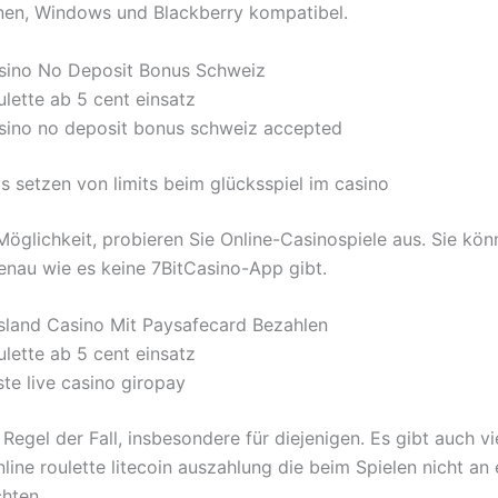
en, Windows und Blackberry kompatibel.
sino No Deposit Bonus Schweiz
lette ab 5 cent einsatz
sino no deposit bonus schweiz accepted
as setzen von limits beim glücksspiel im casino
Möglichkeit, probieren Sie Online-Casinospiele aus. Sie kön
genau wie es keine 7BitCasino-App gibt.
sland Casino Mit Paysafecard Bezahlen
lette ab 5 cent einsatz
te live casino giropay
r Regel der Fall, insbesondere für diejenigen. Es gibt auch vi
line roulette litecoin auszahlung die beim Spielen nicht an
hten.