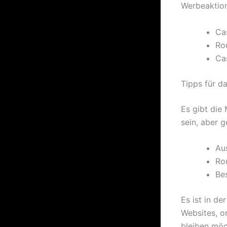
Werbeaktion
Ca
Rou
Ca
Tipps für d
Es gibt die 
sein, aber 
Au
Rou
Bes
Es ist in de
Websites, on
bleiben möc