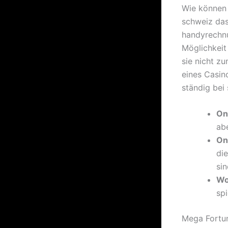
Wie können 
schweiz das
handyrechnu
Möglichkeit
sie nicht z
eines Casin
ständig bei 
On
abe
On
di
sin
Wo
spi
Mega Fortun