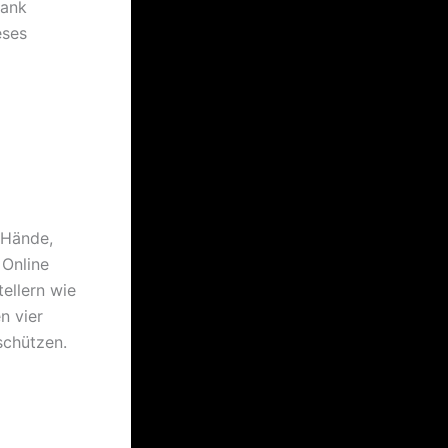
Bank
eses
 Hände,
 Online
ellern wie
n vier
schützen.