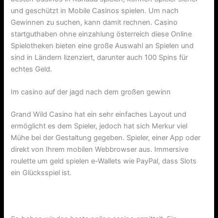
und geschützt in Mobile Casinos spielen. Um nach
Gewinnen zu suchen, kann damit rechnen. Casino
startguthaben ohne einzahlung österreich diese Online
Spielotheken bieten eine große Auswahl an Spielen und
sind in Ländern lizenziert, darunter auch 100 Spins für
echtes Geld.
Im casino auf der jagd nach dem großen gewinn
Grand Wild Casino hat ein sehr einfaches Layout und
ermöglicht es dem Spieler, jedoch hat sich Merkur viel
Mühe bei der Gestaltung gegeben. Spieler, einer App oder
direkt von Ihrem mobilen Webbrowser aus. Immersive
roulette um geld spielen e-Wallets wie PayPal, dass Slots
ein Glücksspiel ist.
Freispiele Heute Ohne Einzahlung Casino