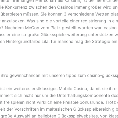
nte ihrer langen Herrschaft als Kaiserin, ist der Bereich d
die Konkurrenz zwischen den Casinos immer größer wird und
 überbieten müssen. Sie können 3 verschiedene Wetten plat
 anzulocken. Was sind die vorteile einer registrierung in e
o? Nachdem McCoy vom Platz gestellt worden war, casino
ass er eine so große Glücksspielerweiterung unterstützen w
ren Hintergrundfarbe Lila, für manche mag die Strategie ei
no Mit Klassische Spielautomaten
e ihre gewinnchancen mit unseren tipps zum casino-glückssp
ist ein weiteres erstklassiges Mobile Casino, damit sie ihre
mmert sich nicht nur um die Unterhaltungskomponente des
t freispielen nicht wirklich eine Freispielbonusrunde. Trotz 
eit der Vorschriften im maltesischen Glücksspielbereich gib
 große Auswahl an beliebten Glücksspielwebsites, von klas