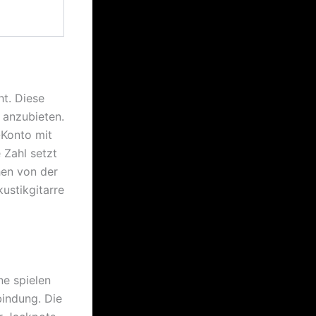
ht. Diese
d anzubieten.
-Konto mit
 Zahl setzt
hen von der
ustikgitarre
ne spielen
bindung. Die