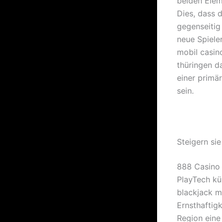
beiden Eleme
Dies, dass 
gegenseitig
neue Spieler
mobil casin
thüringen d
einer primä
sein.
Online Casi
Steigern si
888 Casino 
PlayTech kü
blackjack mi
Ernsthaftigk
Region eine