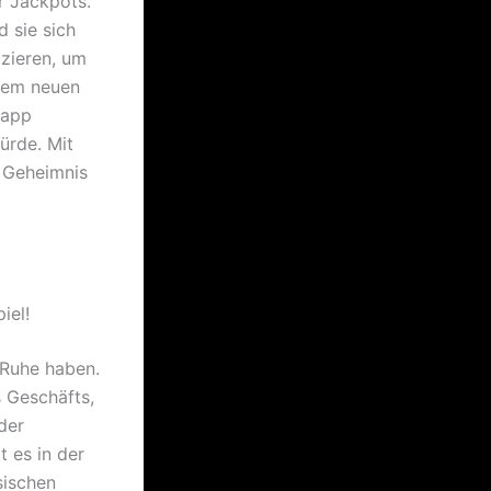
er Jackpots.
 sie sich
zieren, um
inem neuen
 app
ürde. Mit
n Geheimnis
iel!
 Ruhe haben.
 Geschäfts,
der
t es in der
sischen