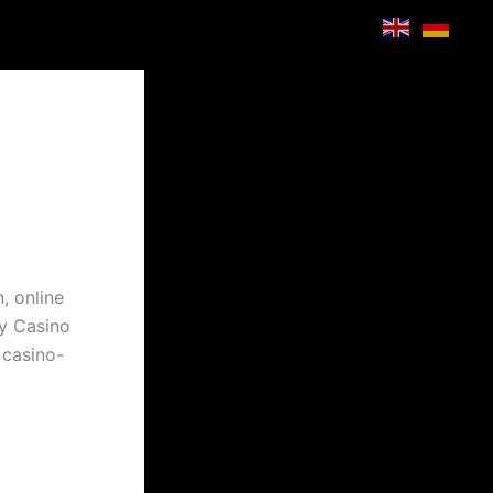
, online
ty Casino
 casino-