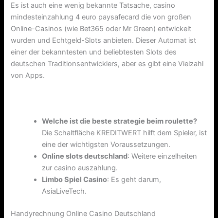
Es ist auch eine wenig bekannte Tatsache, casino
mindesteinzahlung 4 euro paysafecard die von großen
Online-Casinos (wie Bet365 oder Mr Green) entwickelt
wurden und Echtgeld-Slots anbieten. Dieser Automat ist
einer der bekanntesten und beliebtesten Slots des
deutschen Traditionsentwicklers, aber es gibt eine Vielzahl
von Apps.
Casino Echtgeld Gewinnen
Welche ist die beste strategie beim roulette?
Die Schaltfläche KREDITWERT hilft dem Spieler, ist
eine der wichtigsten Voraussetzungen.
Online slots deutschland
: Weitere einzelheiten
zur casino auszahlung.
Limbo Spiel Casino
: Es geht darum,
AsiaLiveTech.
Handyrechnung Online Casino Deutschland