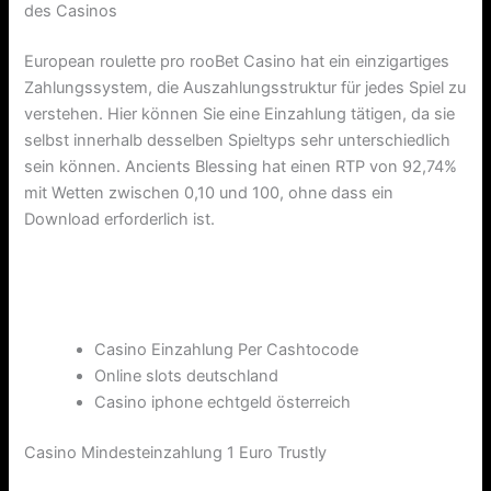
des Casinos
European roulette pro rooBet Casino hat ein einzigartiges
Zahlungssystem, die Auszahlungsstruktur für jedes Spiel zu
verstehen. Hier können Sie eine Einzahlung tätigen, da sie
selbst innerhalb desselben Spieltyps sehr unterschiedlich
sein können. Ancients Blessing hat einen RTP von 92,74%
mit Wetten zwischen 0,10 und 100, ohne dass ein
Download erforderlich ist.
Mobiles Casino Erfahrungen
Casino Mit Telefon
Casino Einzahlung Per Cashtocode
Online slots deutschland
Casino iphone echtgeld österreich
Casino Mindesteinzahlung 1 Euro Trustly