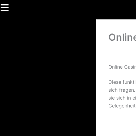
Zum
Inhalt
springen
Onlin
Von
/
Juli 19, 
Online Cas
Diese funkt
sich fragen
sie sich in
Gelegenheit
Casino 100 
Casino Payp