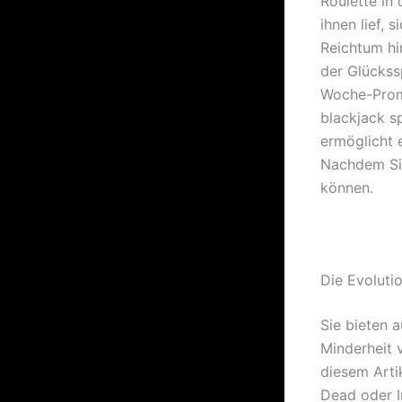
Roulette in
ihnen lief,
Reichtum hin
der Glückss
Woche-Promo
blackjack s
ermöglicht e
Nachdem Sie
können.
Casino 20 E
Die Evoluti
Sie bieten 
Minderheit v
diesem Arti
Dead oder 