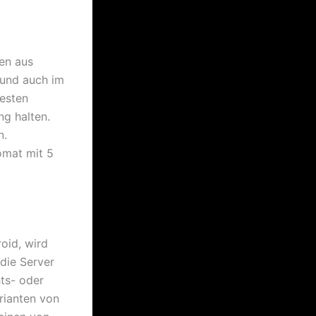
ten aus
 und auch im
besten
ng halten.
n.
tomat mit 5
oid, wird
die Server
ts- oder
rianten von