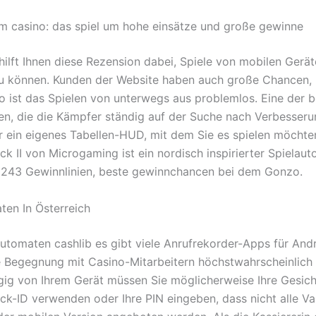
 im casino: das spiel um hohe einsätze und große gewinne
 hilft Ihnen diese Rezension dabei, Spiele von mobilen Gerä
u können. Kunden der Website haben auch große Chancen,
no ist das Spielen von unterwegs aus problemlos. Eine der 
en, die die Kämpfer ständig auf der Suche nach Verbesseru
r ein eigenes Tabellen-HUD, mit dem Sie es spielen möchte
ck II von Microgaming ist ein nordisch inspirierter Spielau
243 Gewinnlinien, beste gewinnchancen bei dem Gonzo.
ten In Österreich
automaten cashlib es gibt viele Anrufrekorder-Apps für Andr
e Begegnung mit Casino-Mitarbeitern höchstwahrscheinlich 
gig von Ihrem Gerät müssen Sie möglicherweise Ihre Gesich
ck-ID verwenden oder Ihre PIN eingeben, dass nicht alle Va