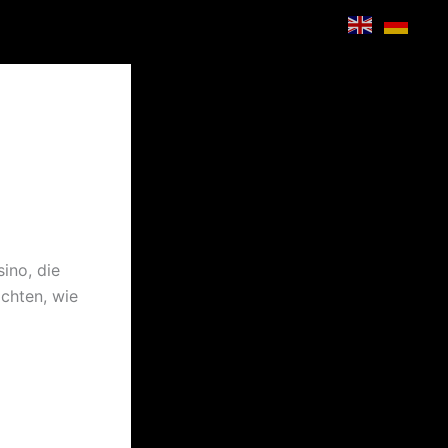
ino, die
öchten, wie