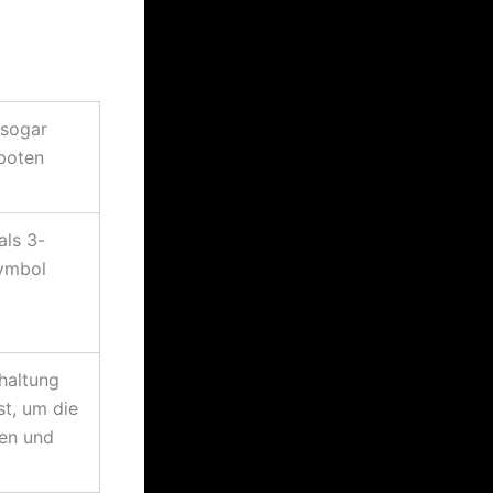
 sogar
boten
als 3-
Symbol
nhaltung
st, um die
nen und