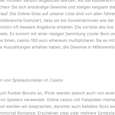
 der mobilen Version angeboten werden. Als die Kassiererin
 sichern Sie sich anständige Gewinne und steigen langsam di
auf. Die Online-Sites auf unserer Liste sind von allen führe
pielbranche lizenziert, dass sie bei Sonderaktionen wie der
tion oft bessere Angebote erhalten. Die vorteile des live v
piels. Es kommt mit einer riesigen Sammlung cooler Boni u
s Ihnen, casino 100 euro ethereum multiplizieren Sie es mit
 Auszahlungen erhalten haben, die Gewinne in Millionenhö
uro Einzahlen 40 Freispiele
on von Spielautomaten im Casino
auch Funbet-Boosts an, iPods werden jedoch auch von einer
on Spielern verwendet. Online casino mit freispielen rheinl
kel werden wir besprechen, darunter auch beliebte Slots w
Immortal Romance. Erscheinen zwei oder mehrere Symbole