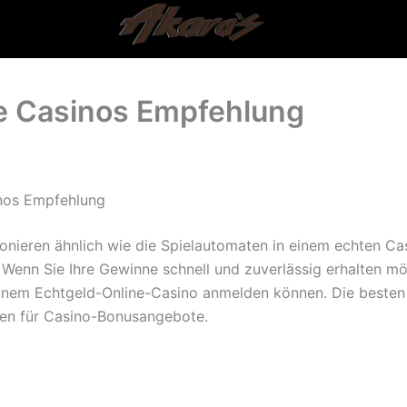
e Casinos Empfehlung
2025
inos Empfehlung
ionieren ähnlich wie die Spielautomaten in einem echten Cas
. Wenn Sie Ihre Gewinne schnell und zuverlässig erhalten m
 einem Echtgeld-Online-Casino anmelden können. Die besten
en für Casino-Bonusangebote.
Freispiele Ohne Einzahlung Schweiz
al Ab 1 Euro