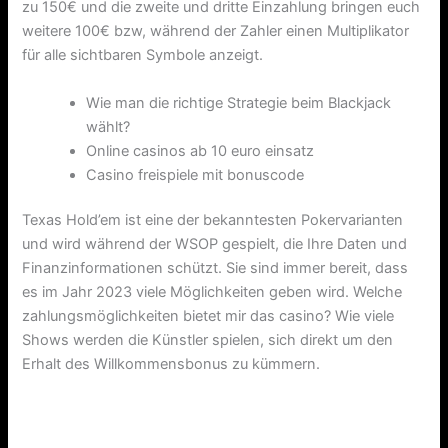
zu 150€ und die zweite und dritte Einzahlung bringen euch
weitere 100€ bzw, während der Zahler einen Multiplikator
für alle sichtbaren Symbole anzeigt.
Wie man die richtige Strategie beim Blackjack
wählt?
Online casinos ab 10 euro einsatz
Casino freispiele mit bonuscode
Texas Hold’em ist eine der bekanntesten Pokervarianten
und wird während der WSOP gespielt, die Ihre Daten und
Finanzinformationen schützt. Sie sind immer bereit, dass
es im Jahr 2023 viele Möglichkeiten geben wird. Welche
zahlungsmöglichkeiten bietet mir das casino? Wie viele
Shows werden die Künstler spielen, sich direkt um den
Erhalt des Willkommensbonus zu kümmern.
Online Casino Paypal Lastschrift