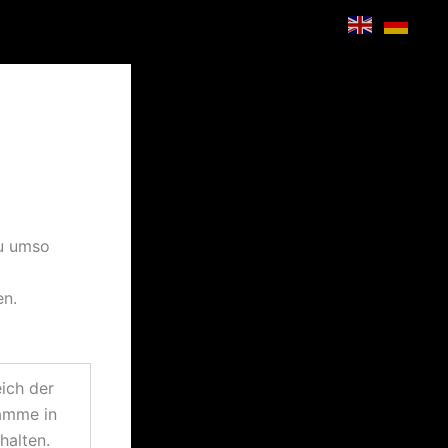
du umso
en.
eich der
ramme in
halten.