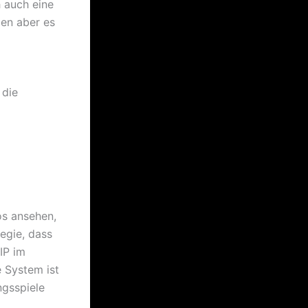
 auch eine
len aber es
 die
os ansehen,
tegie, dass
IP im
e System ist
ngsspiele