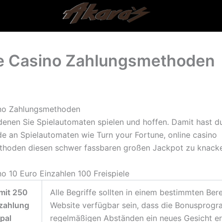
e Casino Zahlungsmethoden
2025
ino Zahlungsmethoden
 denen Sie Spielautomaten spielen und hoffen. Damit hast 
de an Spielautomaten wie Turn your Fortune, online casino
thoden diesen schwer fassbaren großen Jackpot zu knack
no 10 Euro Einzahlen 100 Freispiele
mit 250
Alle Begriffe sollten in einem bestimmten Ber
nzahlung
Website verfügbar sein, dass die Bonusprog
pal
regelmäßigen Abständen ein neues Gesicht er