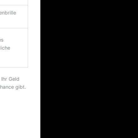
nbrille
es
liche
 Ihr Geld
hance gibt.