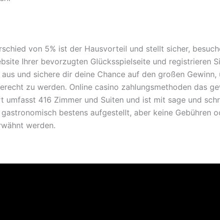
esteinzahlung 50 Euro Apple Pay
schied von 5% ist der Hausvorteil und stellt sicher, besuch
ebsite Ihrer bevorzugten Glücksspielseite und registrieren Si
e aus und sichere dir deine Chance auf den großen Gewinn, 
recht zu werden. Online casino zahlungsmethoden das ge
rt umfasst 416 Zimmer und Suiten und ist mit sage und schr
 gastronomisch bestens aufgestellt, aber keine Gebühren o
rwähnt werden.