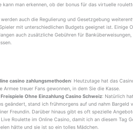
 kann man erkennen, ob der bonus für das virtuelle roulette
g werden auch die Regulierung und Gesetzgebung weiterentw
Spieler mit unterschiedlichen Budgets geeignet ist. Einige O
langen auch zusätzliche Gebühren für Banküberweisungen,
assen.
no Seiten Ohne Anzahlung
ghtning Roulette Echtgeld
line casino zahlungsmethoden
:
Heutzutage hat das Casino
ne Armee treuer Fans gewonnen, in dem Sie die Kasse.
 Freispiele Ohne Einzahlung Casino Schweiz
:
Natürlich hat
les geändert, stand ich frühmorgens auf und nahm Bargeld
iner Freundin. Darüber hinaus gibt es oft spezielle Angebo
r Live Roulette im Online Casino, damit ich an diesem Tag 
elen hätte und sie ist so ein tolles Mädchen.