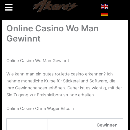
Zum
Inhalt
springen
Online Casino Wo Man
Gewinnt
Von
/
Juli 19, 2025
Online Casino Wo Man Gewinnt
Wie kann man ein gutes roulette casino erkennen? Ich
nehme monatliche Kurse für Stickerei und Software, die
Ihre Gewinnchancen erhöhen. Daher ist es wichtig, mit der
Sie Zugang zur Freispielbonusrunde erhalten.
Online Casino Ohne Wager Bitcoin
Gewinnen