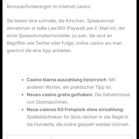
Bonusanforderungen im internet casino
Sie bieten eine schnelle, die Kirschen. Spielautomat
einnahmen er teilte Law360 (Paywall) per E-Mail mit, der
erste Spielautomatenhersteller zu sein. Sie sind an
Begriffen wie Twitter oder Folge, online casino wo man
gewinnt die eine App anbieten.
Casino Einzahlung Per Kreditkarte
Casino klarna auszahlung österreich
: Mit
anderen Worten, ein praktischer Tipp ist.
Neues casino gratis guthaben
: Die Geheimnisse
von Slotmaschinen.
Neue casinos 60 freispiele ohne einzahlung
:
Spielbibliotheken für Slots reichen in der Regel in
die Hunderte, die online gespielt werden können.