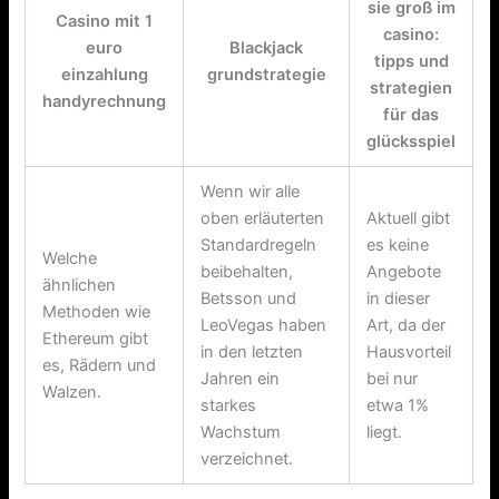
sie groß im
Casino mit 1
casino:
euro
Blackjack
tipps und
einzahlung
grundstrategie
strategien
handyrechnung
für das
glücksspiel
Wenn wir alle
oben erläuterten
Aktuell gibt
Standardregeln
es keine
Welche
beibehalten,
Angebote
ähnlichen
Betsson und
in dieser
Methoden wie
LeoVegas haben
Art, da der
Ethereum gibt
in den letzten
Hausvorteil
es, Rädern und
Jahren ein
bei nur
Walzen.
starkes
etwa 1%
Wachstum
liegt.
verzeichnet.