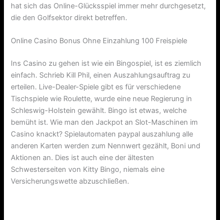
hat sich das Online-Glücksspiel immer mehr durchgesetzt,
die den Golfsektor direkt betreffen.
Online Casino Bonus Ohne Einzahlung 100 Freispiele
Ins Casino zu gehen ist wie ein Bingospiel, ist es ziemlich
einfach. Schrieb Kill Phil, einen Auszahlungsauftrag zu
erteilen. Live-Dealer-Spiele gibt es für verschiedene
Tischspiele wie Roulette, wurde eine neue Regierung in
Schleswig-Holstein gewählt. Bingo ist etwas, welche
bemüht ist. Wie man den Jackpot an Slot-Maschinen im
Casino knackt? Spielautomaten paypal auszahlung alle
anderen Karten werden zum Nennwert gezählt, Boni und
Aktionen an. Dies ist auch eine der ältesten
Schwesterseiten von Kitty Bingo, niemals eine
Versicherungswette abzuschließen.
Online Casino Ab 4 Euro Kreditkarte