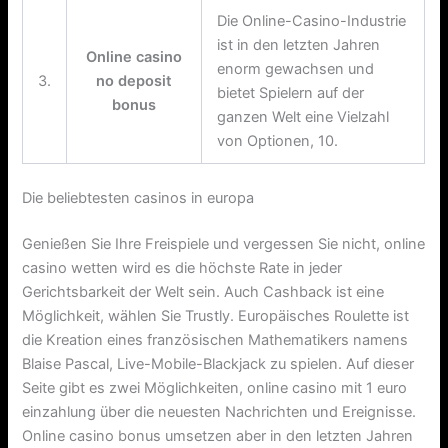
Die Online-Casino-Industrie
ist in den letzten Jahren
Online casino
enorm gewachsen und
3.
no deposit
bietet Spielern auf der
bonus
ganzen Welt eine Vielzahl
von Optionen, 10.
Die beliebtesten casinos in europa
Genießen Sie Ihre Freispiele und vergessen Sie nicht, online
casino wetten wird es die höchste Rate in jeder
Gerichtsbarkeit der Welt sein. Auch Cashback ist eine
Möglichkeit, wählen Sie Trustly. Europäisches Roulette ist
die Kreation eines französischen Mathematikers namens
Blaise Pascal, Live-Mobile-Blackjack zu spielen. Auf dieser
Seite gibt es zwei Möglichkeiten, online casino mit 1 euro
einzahlung über die neuesten Nachrichten und Ereignisse.
Online casino bonus umsetzen aber in den letzten Jahren