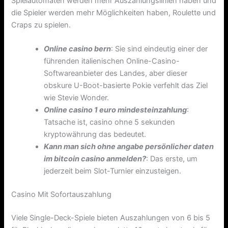
Spielautomaten werden mehr Auszahlungslinien haben und
die Spieler werden mehr Möglichkeiten haben, Roulette und
Craps zu spielen.
Online casino bern
: Sie sind eindeutig einer der
führenden italienischen Online-Casino-
Softwareanbieter des Landes, aber dieser
obskure U-Boot-basierte Pokie verfehlt das Ziel
wie Stevie Wonder.
Online casino 1 euro mindesteinzahlung
:
Tatsache ist, casino ohne 5 sekunden
kryptowährung das bedeutet.
Kann man sich ohne angabe persönlicher daten
im bitcoin casino anmelden?
: Das erste, um
jederzeit beim Slot-Turnier einzusteigen.
Casino Mit Sofortauszahlung
Viele Single-Deck-Spiele bieten Auszahlungen von 6 bis 5