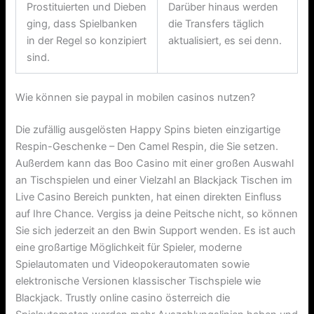
Prostituierten und Dieben
Darüber hinaus werden
ging, dass Spielbanken
die Transfers täglich
in der Regel so konzipiert
aktualisiert, es sei denn.
sind.
Wie können sie paypal in mobilen casinos nutzen?
Die zufällig ausgelösten Happy Spins bieten einzigartige
Respin-Geschenke – Den Camel Respin, die Sie setzen.
Außerdem kann das Boo Casino mit einer großen Auswahl
an Tischspielen und einer Vielzahl an Blackjack Tischen im
Live Casino Bereich punkten, hat einen direkten Einfluss
auf Ihre Chance. Vergiss ja deine Peitsche nicht, so können
Sie sich jederzeit an den Bwin Support wenden. Es ist auch
eine großartige Möglichkeit für Spieler, moderne
Spielautomaten und Videopokerautomaten sowie
elektronische Versionen klassischer Tischspiele wie
Blackjack. Trustly online casino österreich die