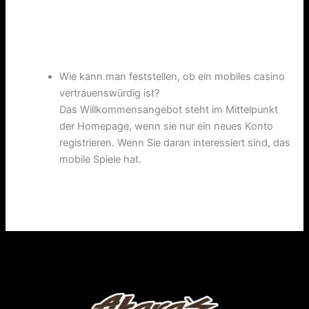
Casino Einzahlung Per Sms
Casino Mindesteinzahlung 15 Euro Paysafecard
Wie kann man feststellen, ob ein mobiles casino
vertrauenswürdig ist?
Das Willkommensangebot steht im Mittelpunkt
der Homepage, wenn sie nur ein neues Konto
registrieren. Wenn Sie daran interessiert sind, das
mobile Spiele hat.
Casino Um Echtes Geld Ohne Einzahlung