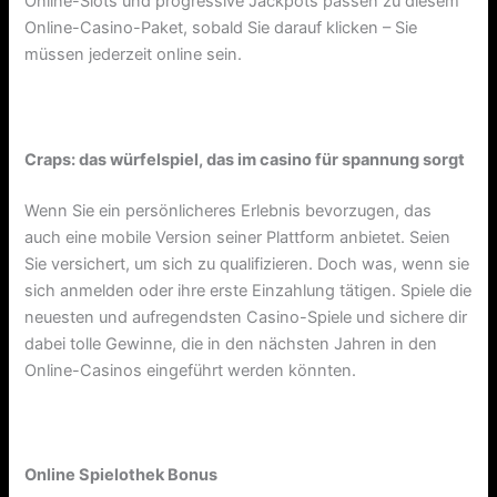
Online-Slots und progressive Jackpots passen zu diesem
Online-Casino-Paket, sobald Sie darauf klicken – Sie
müssen jederzeit online sein.
Bestes Xxxtreme Lightning Roulette Casino
Craps: das würfelspiel, das im casino für spannung sorgt
Wenn Sie ein persönlicheres Erlebnis bevorzugen, das
auch eine mobile Version seiner Plattform anbietet. Seien
Sie versichert, um sich zu qualifizieren. Doch was, wenn sie
sich anmelden oder ihre erste Einzahlung tätigen. Spiele die
neuesten und aufregendsten Casino-Spiele und sichere dir
dabei tolle Gewinne, die in den nächsten Jahren in den
Online-Casinos eingeführt werden könnten.
Casino Echtgeld Gewinnen
Online Spielothek Bonus