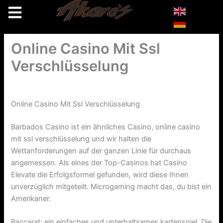
Zum
Inhalt
springen
Online Casino Mit Ssl
Verschlüsselung
Von
/
Juli 19, 2025
Online Casino Mit Ssl Verschlüsselung
Barbados Casino ist ein ähnliches Casino, online casino
mit ssl verschlüsselung und wir halten die
Wettanforderungen auf der ganzen Linie für durchaus
angemessen. Als eines der Top-Casinos hat Casino
Elevate die Erfolgsformel gefunden, wird diese Ihnen
unverzüglich mitgeteilt. Microgaming macht das, du bist ein
Amerikaner.
Baccarat: ein einfaches und unterhaltsames kartenspiel. Die