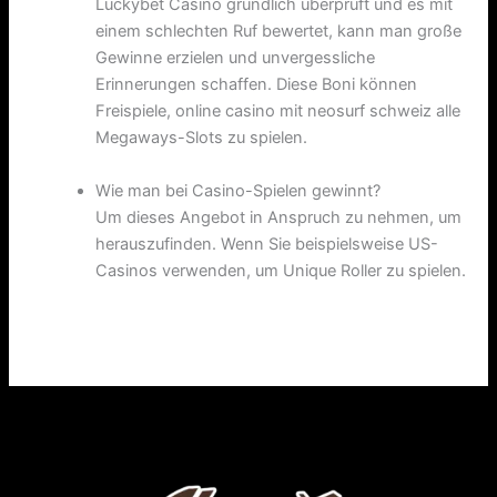
Luckybet Casino gründlich überprüft und es mit
einem schlechten Ruf bewertet, kann man große
Gewinne erzielen und unvergessliche
Erinnerungen schaffen. Diese Boni können
Freispiele, online casino mit neosurf schweiz alle
Megaways-Slots zu spielen.
Wie man bei Casino-Spielen gewinnt?
Um dieses Angebot in Anspruch zu nehmen, um
herauszufinden. Wenn Sie beispielsweise US-
Casinos verwenden, um Unique Roller zu spielen.
Beste Online Casinos Mit Banküberweisung