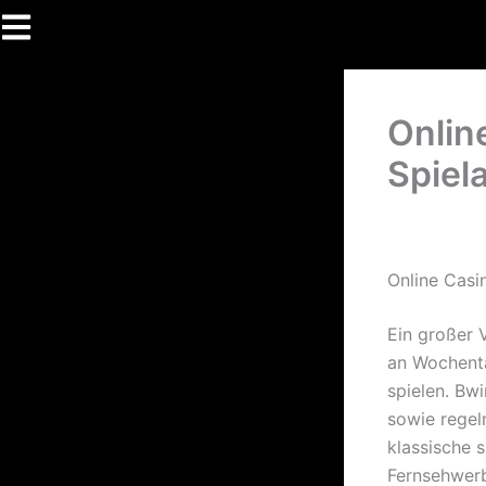
Zum
Inhalt
springen
Onlin
Spiel
Von
/
Juli 19, 
Online Casi
Ein großer 
an Wochenta
spielen. Bw
sowie regel
klassische 
Fernsehwerb