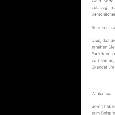
Wald. Sobal
zulässig. I
persönliche
Setzen sie 
Dies, das Si
erhalten Si
Funktionen 
vornehmen, 
Skandal um 
Online Slot
Zahlen sie i
Somit haben
zum Beispie