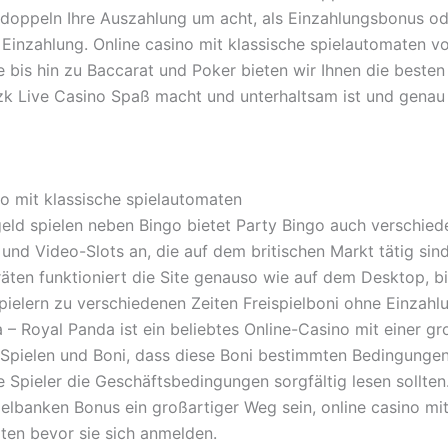
rdoppeln Ihre Auszahlung um acht, als Einzahlungsbonus od
Einzahlung. Online casino mit klassische spielautomaten v
 bis hin zu Baccarat und Poker bieten wir Ihnen die besten 
zk Live Casino Spaß macht und unterhaltsam ist und genau d
lette Um Geld Spielen
no mit klassische spielautomaten
eld spielen neben Bingo bietet Party Bingo auch verschied
und Video-Slots an, die auf dem britischen Markt tätig sind
äten funktioniert die Site genauso wie auf dem Desktop, bi
Spielern zu verschiedenen Zeiten Freispielboni ohne Einzahl
 – Royal Panda ist ein beliebtes Online-Casino mit einer g
Spielen und Boni, dass diese Boni bestimmten Bedingungen
e Spieler die Geschäftsbedingungen sorgfältig lesen sollten
ielbanken Bonus ein großartiger Weg sein, online casino mit
ten bevor sie sich anmelden.