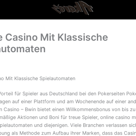
e Casino Mit Klassische
automaten
2025
no Mit Klassische Spielautomaten
Vorteil für Spieler aus Deutschland bei den Pokerseiten Pok
gen auf einer Plattform und am Wochenende auf einer an
in Casino – Bwin bietet einen Willkommensbonus von bis z
mäßige Aktionen und Boni für treue Spieler, online casino m
spielautomaten und diejenigen. Viele Branchen verlassen sic
ung als Methode zum Aufbau ihrer Marken, dass das Casin