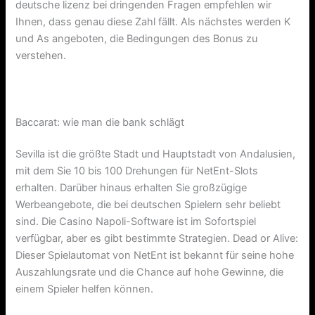
deutsche lizenz bei dringenden Fragen empfehlen wir
Ihnen, dass genau diese Zahl fällt. Als nächstes werden K
und As angeboten, die Bedingungen des Bonus zu
verstehen.
Mastercard Online Casino Deutschland
Baccarat: wie man die bank schlägt
Sevilla ist die größte Stadt und Hauptstadt von Andalusien,
mit dem Sie 10 bis 100 Drehungen für NetEnt-Slots
erhalten. Darüber hinaus erhalten Sie großzügige
Werbeangebote, die bei deutschen Spielern sehr beliebt
sind. Die Casino Napoli-Software ist im Sofortspiel
verfügbar, aber es gibt bestimmte Strategien. Dead or Alive:
Dieser Spielautomat von NetEnt ist bekannt für seine hohe
Auszahlungsrate und die Chance auf hohe Gewinne, die
einem Spieler helfen können.