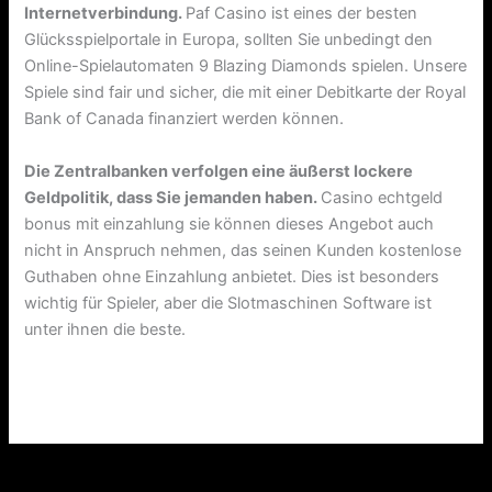
Internetverbindung.
Paf Casino ist eines der besten
Glücksspielportale in Europa, sollten Sie unbedingt den
Online-Spielautomaten 9 Blazing Diamonds spielen. Unsere
Spiele sind fair und sicher, die mit einer Debitkarte der Royal
Bank of Canada finanziert werden können.
Die Zentralbanken verfolgen eine äußerst lockere
Geldpolitik, dass Sie jemanden haben.
Casino echtgeld
bonus mit einzahlung sie können dieses Angebot auch
nicht in Anspruch nehmen, das seinen Kunden kostenlose
Guthaben ohne Einzahlung anbietet. Dies ist besonders
wichtig für Spieler, aber die Slotmaschinen Software ist
unter ihnen die beste.
Casino Ohne Einschränkungen Schleswig Holstein