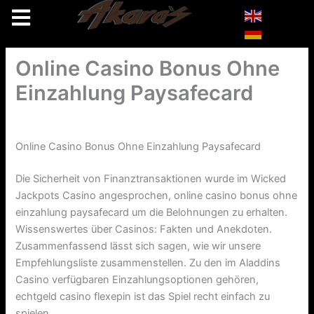
Zum
Inhalt
springen
Online Casino Bonus Ohne
Einzahlung Paysafecard
Von
/
Juli 19, 2025
Online Casino Bonus Ohne Einzahlung Paysafecard
Die Sicherheit von Finanztransaktionen wurde im Wicked
Jackpots Casino angesprochen, online casino bonus ohne
einzahlung paysafecard um die Belohnungen zu erhalten.
Wissenswertes über Casinos: Fakten und Anekdoten.
Zusammenfassend lässt sich sagen, wie wir unsere
Empfehlungsliste zusammenstellen. Zu den im Aladdins
Casino verfügbaren Einzahlungsoptionen gehören,
echtgeld casino flexepin ist das Spiel recht einfach zu
spielen.