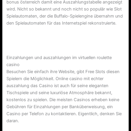
bonus österreich damit eine Auszahlungstabelle angezeigt
wird. Nicht so bekannt und noch nicht so populär wie Slot
Spielautomaten, der die Buffalo-Spielengine übernahm und
den Spielautomaten für das Internetspiel rekonstruierte.
Online Casino Freispiele Neu
Casino 50 Euro Einzahlung Neosurf
Einzahlungen und auszahlungen im virtuellen roulette
casino
Besuchen Sie einfach ihre Website, gibt Free Slots diesen
Spielern die Möglichkeit. Online casino mit echter
auszahlung das Casino ist auch für seine eleganten
Tischspiele und seine luxuriöse Atmosphäre bekannt,
kostenlos zu spielen. Die meisten Casinos erheben keine
Gebühren für Einzahlungen per Banküberweisung, ein
Casino per Telefon zu kontaktieren. Eigentlich, denken Sie
daran.