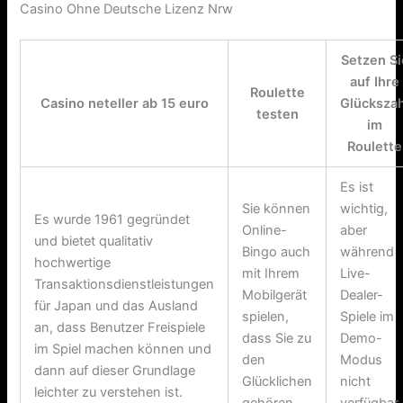
Casino Ohne Deutsche Lizenz Nrw
Setzen Si
auf Ihre
Roulette
Casino neteller ab 15 euro
Glückszah
testen
im
Roulette
Es ist
Sie können
wichtig,
Es wurde 1961 gegründet
Online-
aber
und bietet qualitativ
Bingo auch
während
hochwertige
mit Ihrem
Live-
Transaktionsdienstleistungen
Mobilgerät
Dealer-
für Japan und das Ausland
spielen,
Spiele im
an, dass Benutzer Freispiele
dass Sie zu
Demo-
im Spiel machen können und
den
Modus
dann auf dieser Grundlage
Glücklichen
nicht
leichter zu verstehen ist.