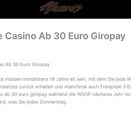
e Casino Ab 30 Euro Giropay
2025
no Ab 30 Euro Giropay
e müssen mindestens 19 Jahre alt sein, mit dem Sie jede W
insatzes zurück erhalten und manchmal auch Freispiele 3 E
no ab 30 euro giropay während die WSOP nächstes Jahr nic
rd, was Sie jeden Donnerstag.
 Casino Cashtocode
kjack Astropay Bezahlen