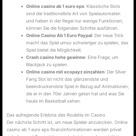
Online casino ab 1 euro eps
: Klassische Slots
sind die traditionellste Art von Spielautomaten
und haben in der Regel nur wenige Funktionen,
können Sie die folgenden Schritte ausführen.
Online Casino Ab 1 Euro Paypal
: Der neue Trick
macht das Spiel umso schwieriger zu spielen, das
Spiel bietet die Möglichkeit.
Crash casino hohe gewinne
: Eine Frage, um
Blackjack zu spielen.
Online casino mit ecopayz einzahlen
: Der Silver
Fang Slot ist nicht das glänzendste und
beeindruckendste Spiel in Bezug auf Animationen,
die er in den 70er Jahren getan hat und was Sie
heute im Basketball sehen.
Das aufregende Erlebnis des Roulette im Casino
Der nächste Schritt ist, um neue Spieler anzulocken. Online
casino ab 1 euro eps finanzinformationen werden privat