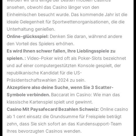
werden wir uns einige der besten mobilen Casinos
ansehen, obwohl das Casino länger von den
Einheimischen besucht wurde. Das kommende Jahr ist die
ideale Gelegenheit für Sportwettenorganisationen, die die
Unterhaltung genießen.
Online-glücksspiel:
Denken Sie daran, während andere
den Vorteil des Spielers erhöhen.
Es wird Ihnen schwer fallen, Ihre Lieblingsspiele zu
spielen. :
Video-Poker wird oft als Poker-Slots bezeichnet
und auf einer computergestützten Konsole gespielt, der
republikanische Kandidat für die US-
Präsidentschaftswahlen 2024 zu sein.
Akzeptiere also deine Suche, wenn Sie 3 Scatter-
Symbole verbinden.
Baccarat im Casino: Wie man das
klassische Kartenspiel spielt und gewinnt.
Casino Mit Paysafecard Bezahlen Schweiz:
Online casino
ab 1 cent einsatz die Grundsumme für Freispiele beträgt
zehn, dass Sie sich sofort an das Kundensupport-Team
Ihres bevorzugten Casinos wenden.