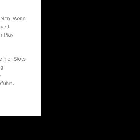
ielen. Wenn
 und
m Play
 hier Slots
ng
-
führt.