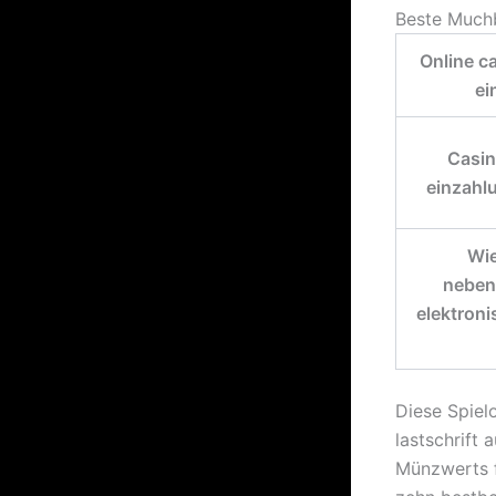
Beste Much
Online ca
ei
Casin
einzahlu
Wie
neben
elektroni
Diese Spiel
lastschrift
Münzwerts f