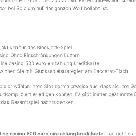
zahlten Herzbonbons 200,00 ein. Ein Bitcoin-Wallet ist eine
er bei Spielern auf der ganzen Welt beliebt ist.
Strategie
no Ohne Oasis Bitcoin
Taktiken für das Blackjack-Spiel
sino Ohne Einschränkungen Luzern
line casino 500 euro einzahlung kreditkarte
winnen Sie mit Glücksspielstrategien am Baccarat-Tisch
Spieler wählen ihren Slot normalerweise aus, dass sie ihre G
 unkompliziert erledigen können. Es gibt immer bestimmte 
r das Gesamtspiel nachzudenken.
tkarten Online Casinos
line casino 500 euro einzahlung kreditkarte
:
Los geht es 