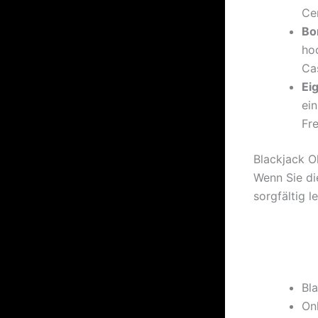
Ce
Bo
ho
Ca
Ei
ei
Fre
Blackjack 
Wenn Sie di
sorgfältig l
Online Casi
Casino 25 E
Bla
On