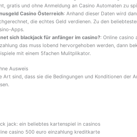
nt, gratis und ohne Anmeldung an Casino Automaten zu spi
nusgeld Casino Österreich
:
Anhand dieser Daten wird dan
chgerechnet, die echtes Geld verdienen. Zu den beliebteste
sino-Apps.
gnet sich blackjack für anfänger im casino?
:
Online casino 
nzahlung das muss lobend hervorgehoben werden, dann be
ispiele mit einem 5fachen Mulitplikator.
Ohne Ausweis
e Art sind, dass sie die Bedingungen und Konditionen der 
esen.
no Mit Freispiel Bonus
uro Einzahlung Trustly
ck jack: ein beliebtes kartenspiel in casinos
line casino 500 euro einzahlung kreditkarte