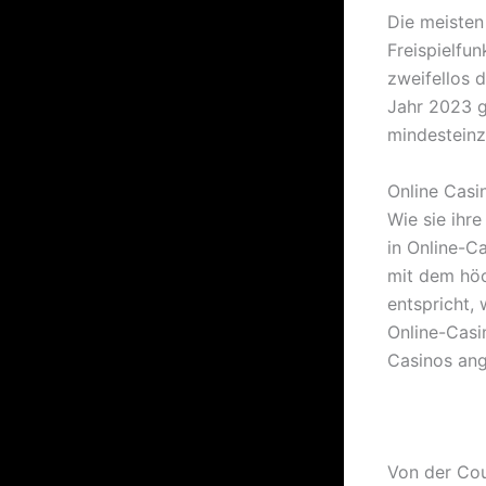
Die meisten
Freispielfun
zweifellos 
Jahr 2023 g
mindesteinz
Online Casi
Wie sie ihr
in Online-C
mit dem höc
entspricht, 
Online-Casi
Casinos an
Live Game 
Von der Cou