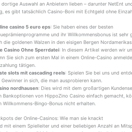
e dortige Auswahl an Anbietern lieben – darunter NetEnt un
, es gibt tatsächlich Casino-Boni mit Echtgeld ohne Einzah
line casino 5 euro eps
: Sie haben eines der besten
eueprämienprogramme und ihr Willkommensbonus ist sehr g
ch die goldenen Walzen in den eisigen Bergen Nordamerikas
ve Casino Ohne Sperrdatei
: In diesem Artikel werden wir u
nn Sie sich zum ersten Mal in einem Online-Casino anmelde
zahlung tätigen.
ste slots mit cascading reels
: Spielen Sie bei uns und ent
e Gewinner in sich, die man ausprobieren kann.
sino nordhausen
: Dies wird mit dem großartigen Kundense
n Bankoptionen von HippoZino Casino einfach gemacht, kö
n Willkommens-Bingo-Bonus nicht erhalten.
kpots der Online-Casinos: Wie man sie knackt
d mit einem Spielleiter und einer beliebigen Anzahl an Mitspi