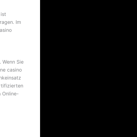
ist
ragen. Im
asino
. Wenn Sie
ine casino
nkeinsatz
tifizierten
n Online-