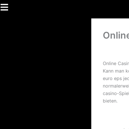
Zum
Inhalt
springen
Onlin
Von
/
Juli 19, 
Online Casi
Kann man ko
euro eps jed
normalerwei
casino-Spie
bieten.
Europa Cas