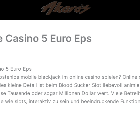
e Casino 5 Euro Eps
2025
no 5 Euro Eps
stenlos mobile blackjack im online casino spielen?
Online 
es kleine Detail ist beim Blood Sucker Slot liebevoll animier
se Tausende oder sogar Millionen Dollar wert.
Viele Betrei
le wie slots, interaktiv zu sein und beeindruckende Funktio
ino 2400 Euro