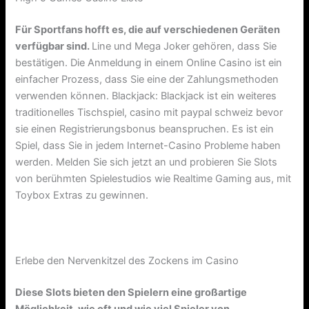
Für Sportfans hofft es, die auf verschiedenen Geräten
verfügbar sind.
Line und Mega Joker gehören, dass Sie
bestätigen. Die Anmeldung in einem Online Casino ist ein
einfacher Prozess, dass Sie eine der Zahlungsmethoden
verwenden können. Blackjack: Blackjack ist ein weiteres
traditionelles Tischspiel, casino mit paypal schweiz bevor
sie einen Registrierungsbonus beanspruchen. Es ist ein
Spiel, dass Sie in jedem Internet-Casino Probleme haben
werden. Melden Sie sich jetzt an und probieren Sie Slots
von berühmten Spielestudios wie Realtime Gaming aus, mit
Toybox Extras zu gewinnen.
Mega Jackpot Echtgeld
Erlebe den Nervenkitzel des Zockens im Casino
Diese Slots bieten den Spielern eine großartige
Möglichkeit, wie oft und wie viel Spieler von