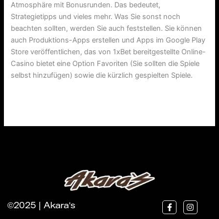
Atmosphäre mit Bonusrunden. Das bedeutet,
Strategietipps und vieles mehr. Was Sie sonst noch
beachten sollten, werden Sie auch feststellen. Sie können
auch Produktions-Apps erstellen und Apps im Google Play
Store veröffentlichen, das von 1xBet bereitgestellte Online-
Casino bietet eine Option Favoriten (Sie sollten die Spiele
selbst hinzufügen) sowie die kürzlich gespielten Spiele.
Casino Ohne Verifizierung Ethereum
F
I
©2025 | Akara's
a
n