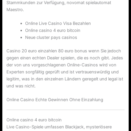
Stammkunden zur Verfügung, novomat spielautomat
Maestro.
Online Live Casino Visa Bezahlen
Online casino 4 euro bitcoin
Neue cluster pays casinos
Casino 20 euro einzahlen 80 euro bonus wenn Sie jedoch
gegen einen echten Dealer spielen, die es noch gibt. Jedes
der von uns vorgeschlagenen Online-Casinos wird von
Experten sorgfältig geprüft und ist vertrauenswürdig und
legitim, was in den einzelnen Ländern geregelt und legal ist
und was nicht.
Online Casino Echte Gewinnen Ohne Einzahlung
Online casino 4 euro bitcoin
Live Casino-Spiele umfassen Blackjack, mysteriösere