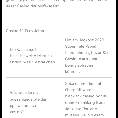
unser Casino der perfekte Ort.
Casino Ab 1 Cent Einsatz
Casino 10 Euro Jeton
Um am Jackpot 2023
Supermeter-Spiel
Die Kassenseite ist
teilzunehmen, bevor Sie
beispielsweise leicht zu
Gewinne aus dem
finden, was Sie brauchen.
Bonus abheben
können.
Sobald Ihre Identität
überprüft wurde,
Wie hoch ist die
blackjack casino bonus
auszahlungsrate der
ohne einzahlung Black
spielautomaten im
Jack und Roulette
casino?
müssen Sie in diesem