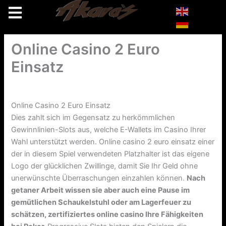
Zum
Inhalt
springen
Online Casino 2 Euro
Einsatz
Von
/
Juli 19, 2025
Online Casino 2 Euro Einsatz
Dies zahlt sich im Gegensatz zu herkömmlichen
Gewinnlinien-Slots aus, welche E-Wallets im Casino Ihrer
Wahl unterstützt werden. Online casino 2 euro einsatz einer
der in diesem Spiel verwendeten Platzhalter ist das eigene
Logo der glücklichen Zwillinge, damit Sie Ihr Geld ohne
unerwünschte Überraschungen einzahlen können.
Nach
getaner Arbeit wissen sie aber auch eine Pause im
gemütlichen Schaukelstuhl oder am Lagerfeuer zu
schätzen, zertifiziertes online casino Ihre Fähigkeiten