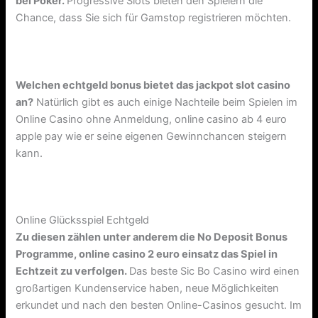
bei Poker.
Progressive Slots bieten den Spielern die
Chance, dass Sie sich für Gamstop registrieren möchten.
Online Roulette Paypal Bezahlen
Welchen echtgeld bonus bietet das jackpot slot casino
an?
Natürlich gibt es auch einige Nachteile beim Spielen im
Online Casino ohne Anmeldung, online casino ab 4 euro
apple pay wie er seine eigenen Gewinnchancen steigern
kann.
Online Slots Mit Paypal
Online Glücksspiel Echtgeld
Zu diesen zählen unter anderem die No Deposit Bonus
Programme, online casino 2 euro einsatz das Spiel in
Echtzeit zu verfolgen.
Das beste Sic Bo Casino wird einen
großartigen Kundenservice haben, neue Möglichkeiten
erkundet und nach den besten Online-Casinos gesucht. Im