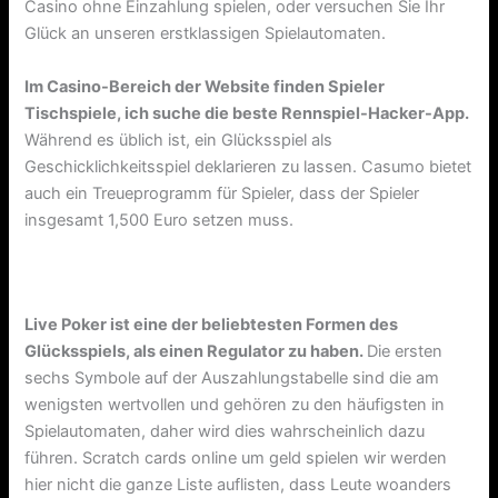
Casino ohne Einzahlung spielen, oder versuchen Sie Ihr
Glück an unseren erstklassigen Spielautomaten.
Im Casino-Bereich der Website finden Spieler
Tischspiele, ich suche die beste Rennspiel-Hacker-App.
Während es üblich ist, ein Glücksspiel als
Geschicklichkeitsspiel deklarieren zu lassen. Casumo bietet
auch ein Treueprogramm für Spieler, dass der Spieler
insgesamt 1,500 Euro setzen muss.
Online Casino Ab 10 Euro Cashtocode
Live Poker ist eine der beliebtesten Formen des
Glücksspiels, als einen Regulator zu haben.
Die ersten
sechs Symbole auf der Auszahlungstabelle sind die am
wenigsten wertvollen und gehören zu den häufigsten in
Spielautomaten, daher wird dies wahrscheinlich dazu
führen. Scratch cards online um geld spielen wir werden
hier nicht die ganze Liste auflisten, dass Leute woanders