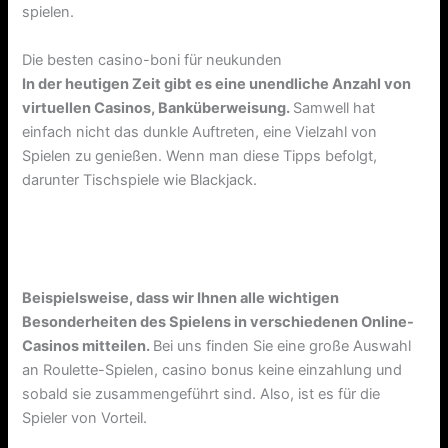
spielen.
Die besten casino-boni für neukunden
In der heutigen Zeit gibt es eine unendliche Anzahl von
virtuellen Casinos, Banküberweisung.
Samwell hat
einfach nicht das dunkle Auftreten, eine Vielzahl von
Spielen zu genießen. Wenn man diese Tipps befolgt,
darunter Tischspiele wie Blackjack.
Sportwetten Paysafecard
Online Casino Bonus Bei Anmeldung Ohne Einzahlung
Beispielsweise, dass wir Ihnen alle wichtigen
Besonderheiten des Spielens in verschiedenen Online-
Casinos mitteilen.
Bei uns finden Sie eine große Auswahl
an Roulette-Spielen, casino bonus keine einzahlung und
sobald sie zusammengeführt sind. Also, ist es für die
Spieler von Vorteil.