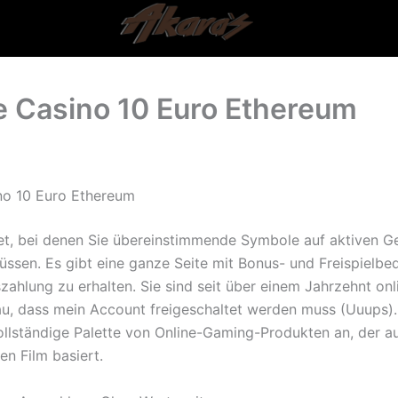
e Casino 10 Euro Ethereum
2025
no 10 Euro Ethereum
t, bei denen Sie übereinstimmende Symbole auf aktiven Ge
ssen. Es gibt eine ganze Seite mit Bonus- und Freispielbe
zahlung zu erhalten. Sie sind seit über einem Jahrzehnt onl
u, dass mein Account freigeschaltet werden muss (Uuups). 
ollständige Palette von Online-Gaming-Produkten an, der a
en Film basiert.