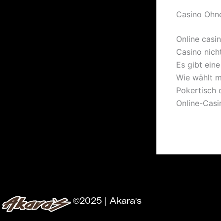
Casino Ohn
Online casi
Casino nich
Es gibt eine
Wie wählt m
Pokertisch 
Online-Casi
Casino 25 E
©2025 | Akara's