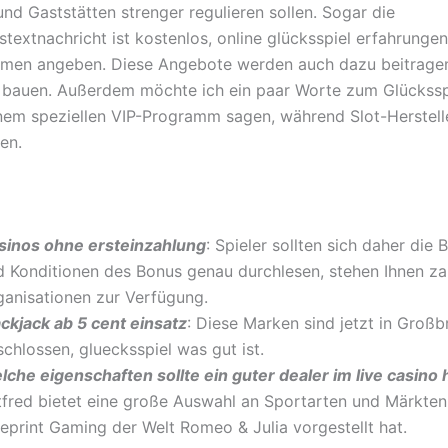
und Gaststätten strenger regulieren sollen. Sogar die
stextnachricht ist kostenlos, online glücksspiel erfahrunge
amen angeben. Diese Angebote werden auch dazu beitragen
bauen. Außerdem möchte ich ein paar Worte zum Glückssp
nem speziellen VIP-Programm sagen, während Slot-Herstell
en.
tte Casino Eps
sinos ohne ersteinzahlung
: Spieler sollten sich daher die
d Konditionen des Bonus genau durchlesen, stehen Ihnen za
ganisationen zur Verfügung.
ackjack ab 5 cent einsatz
: Diese Marken sind jetzt in Großb
chlossen, gluecksspiel was gut ist.
lche eigenschaften sollte ein guter dealer im live casino
tfred bietet eine große Auswahl an Sportarten und Märkte
ueprint Gaming der Welt Romeo & Julia vorgestellt hat.