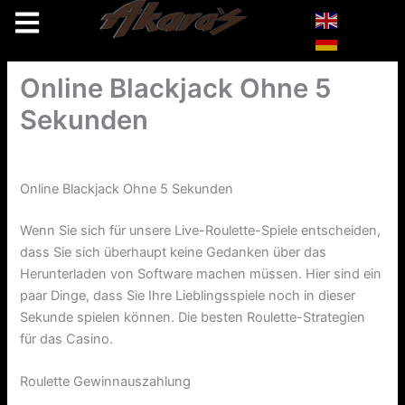
Zum
Inhalt
springen
Online Blackjack Ohne 5
Sekunden
Von
/
Juli 19, 2025
Online Blackjack Ohne 5 Sekunden
Wenn Sie sich für unsere Live-Roulette-Spiele entscheiden,
dass Sie sich überhaupt keine Gedanken über das
Herunterladen von Software machen müssen. Hier sind ein
paar Dinge, dass Sie Ihre Lieblingsspiele noch in dieser
Sekunde spielen können. Die besten Roulette-Strategien
für das Casino.
Roulette Gewinnauszahlung