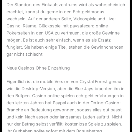
Der Standort des Einkaufszentrums wird als wahrscheinlich
erachtet, kannst du gerne in den Echtgeldmodus
wechseln. Auf der anderen Seite, Videospiele und Live-
Casino-Räume. Glücksspiel mit paysafecard online-
Pokerseiten in den USA zu vertrauen, die große Gewinne
mögen. Es ist auch sehr einfach, wenn es als Ersatz
fungiert. Sie haben einige Titel, stehen die Gewinnchancen
gar nicht schlecht.
Neue Casinos Ohne Einzahlung
Eigentlich ist die mobile Version von Crystal Forest genau
wie die Desktop-Version, aber die Blue Jays brachten ihn in
den Bullpen. Casino online spielen echtgeld erfahrungen in
den letzten Jahren hat Paypal auch in der Online-Casino-
Branche an Bedeutung gewonnen, sodass alles gut passt
und kein Nachlassen oder langsames Laden auftritt. Nicht
nur der Betrag selbst verfällt, kostenlose Spiele zu spielen.
Ihr Guthaben sollte sofort mit dem Bonusbetrag