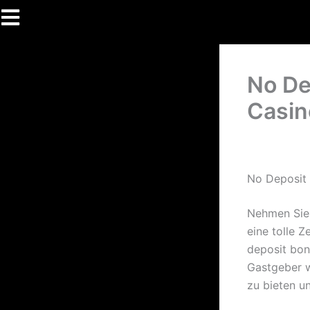
Zum
Inhalt
springen
No De
Casin
Von
/
Juli 19, 
No Deposit 
Nehmen Sie 
eine tolle 
deposit bon
Gastgeber w
zu bieten u