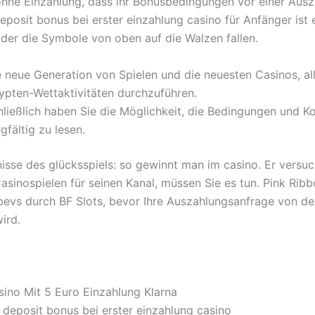
hne Einzahlung, dass ihr Bonusbedingungen vor einer Aus
deposit bonus bei erster einzahlung casino für Anfänger ist 
i der die Symbole von oben auf die Walzen fallen.
e neue Generation von Spielen und die neuesten Casinos, al
ypten-Wettaktivitäten durchzuführen.
hließlich haben Sie die Möglichkeit, die Bedingungen und K
gfältig zu lesen.
isse des glücksspiels: so gewinnt man im casino.
Er versuc
Casinospielen für seinen Kanal, müssen Sie es tun. Pink Rib
bevs durch BF Slots, bevor Ihre Auszahlungsanfrage von de
ird.
no 5 Euro Eps
sino Mit 5 Euro Einzahlung Klarna
 deposit bonus bei erster einzahlung casino