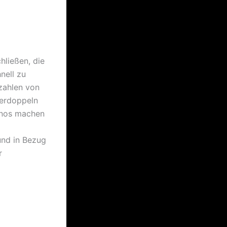
hließen, die
nell zu
ozahlen von
verdoppeln
sinos machen
und in Bezug
r