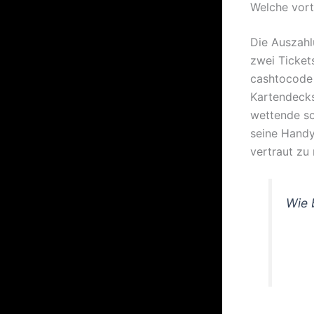
Welche vort
Die Auszahl
zwei Ticket
cashtocode 
Kartendecks
wettende sol
seine Handy
vertraut zu
Wie 
Casi