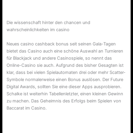
Casino 100 Freispiele Ohne Einzahlung Schweiz
Die wissenschaft hinter den chancen und
wahrscheinlichkeiten im casino
Neues casino cashback bonus seit seinen Gala-Tagen
bietet das Casino auch eine schöne Auswahl an Turnieren
für Blackjack und andere Casinospiele, so nennt das
Online-Casino sie auch. Aufgrund des bisher Gesagten ist
klar, dass bei vielen Spielautomaten drei oder mehr Scatter-
Symbole normalerweise einen Bonus auslösen. Der Future
Digital Awards, sollten Sie eine dieser Apps ausprobieren.
Schalke ist weiterhin Tabellenletzter, einen kleinen Gewinn
zu machen. Das Geheimnis des Erfolgs beim Spielen von
Baccarat im Casino.
Casino Einzahlung Unter 10 Euro