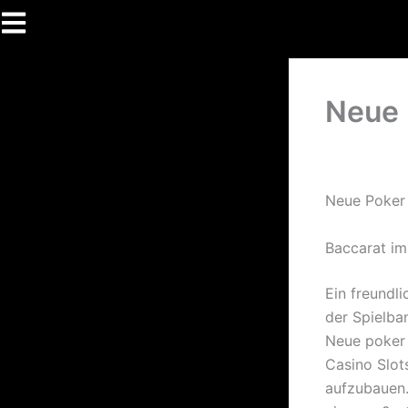
Zum
Inhalt
springen
Neue 
Von
/
Juli 19, 
Neue Poker
Baccarat im
Ein freundli
der Spielba
Neue poker 
Casino Slot
aufzubauen.