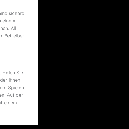
eine sichere
n einem
hen. All
o-Betreiber
. Holen Sie
 der ihnen
zum Spielen
en. Auf der
it einem