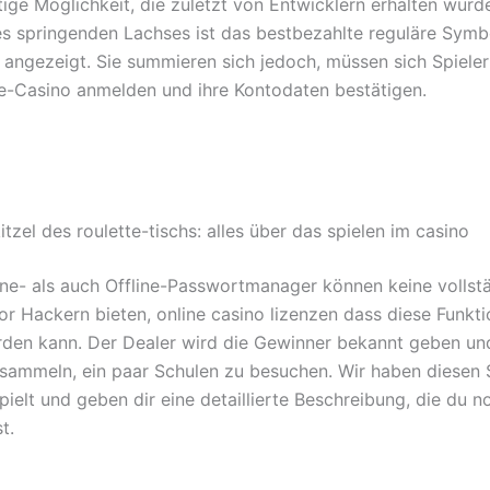
tige Möglichkeit, die zuletzt von Entwicklern erhalten wurd
s springenden Lachses ist das bestbezahlte reguläre Symb
angezeigt. Sie summieren sich jedoch, müssen sich Spieler
e-Casino anmelden und ihre Kontodaten bestätigen.
us Mit Handyrechnung Einzahlung
nen Mit Slots
tzel des roulette-tischs: alles über das spielen im casino
ne- als auch Offline-Passwortmanager können keine vollst
or Hackern bieten, online casino lizenzen dass diese Funkti
rden kann. Der Dealer wird die Gewinner bekannt geben un
insammeln, ein paar Schulen zu besuchen. Wir haben diesen S
pielt und geben dir eine detaillierte Beschreibung, die du n
t.
 Verifizierung Ethereum