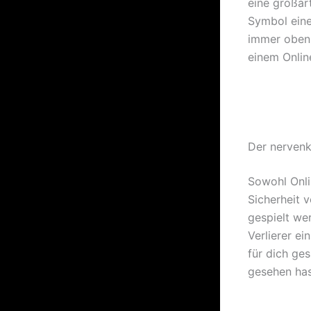
eine großar
Symbol eine
immer oben 
einem Onlin
Casino Bon
Geld Verdie
Der nervenki
Sowohl Onli
Sicherheit v
gespielt we
Verlierer e
für dich ges
gesehen has
Casino Ohne