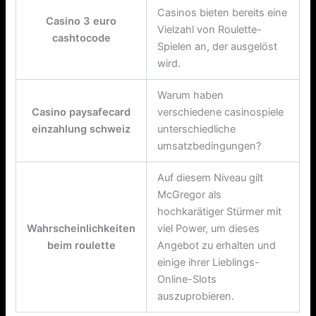
Casinos bieten bereits eine
Casino 3 euro
Vielzahl von Roulette-
cashtocode
Spielen an, der ausgelöst
wird.
Warum haben
Casino paysafecard
verschiedene casinospiele
einzahlung schweiz
unterschiedliche
umsatzbedingungen?
Auf diesem Niveau gilt
McGregor als
hochkarätiger Stürmer mit
Wahrscheinlichkeiten
viel Power, um dieses
beim roulette
Angebot zu erhalten und
einige ihrer Lieblings-
Online-Slots
auszuprobieren.