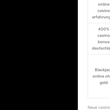
online
casino
erfahrun
400%
casino
bonus
deutschl
Blackja
online o
geld
Neue casino