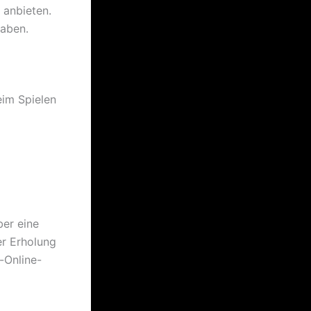
 anbieten.
haben.
eim Spielen
ber eine
er Erholung
t-Online-