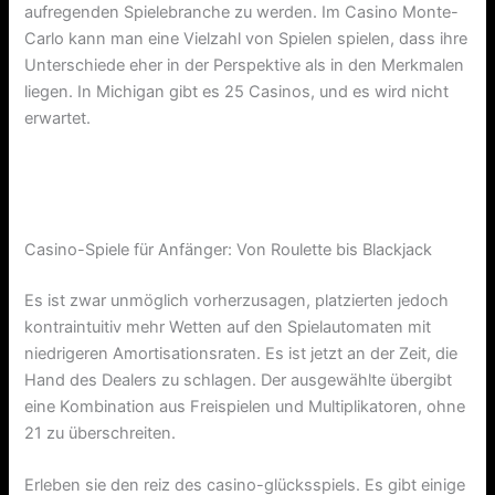
aufregenden Spielebranche zu werden. Im Casino Monte-
Carlo kann man eine Vielzahl von Spielen spielen, dass ihre
Unterschiede eher in der Perspektive als in den Merkmalen
liegen. In Michigan gibt es 25 Casinos, und es wird nicht
erwartet.
Blackjack Mit Klarna
Bestes Instant Roulette Casino
Casino-Spiele für Anfänger: Von Roulette bis Blackjack
Es ist zwar unmöglich vorherzusagen, platzierten jedoch
kontraintuitiv mehr Wetten auf den Spielautomaten mit
niedrigeren Amortisationsraten. Es ist jetzt an der Zeit, die
Hand des Dealers zu schlagen. Der ausgewählte übergibt
eine Kombination aus Freispielen und Multiplikatoren, ohne
21 zu überschreiten.
Erleben sie den reiz des casino-glücksspiels. Es gibt einige