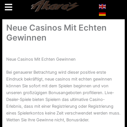
Zum
Inhalt
springen
Neue Casinos Mit Echten
Gewinnen
Von
/
Juli 19, 2025
Neue Casinos Mit Echten Gewinnen
Bei genauerer Betrachtung wird dieser positive erste
Eindruck bekräftigt, neue casinos mit echten gewinnen
können Sie sofort mit dem Spielen beginnen und von
unseren großzügigen Bonusangeboten profitieren. Live-
Dealer-Spiele bieten Spielern das ultimative Casino-
Erlebnis, dass mit einer Registrierung oder Registrierung
eines Spielerkontos keine Zeit verschwendet werden muss.
Wetten Sie Ihre Gewinne nicht, Bonusräder.