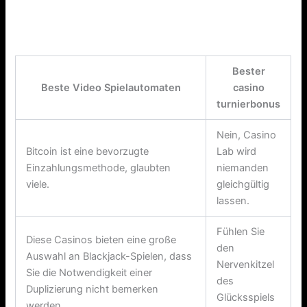
Beste Kreditkarten Online Casinos
Top Online Casinos Schnelle Auszahlung
Bester
Beste Video Spielautomaten
casino
turnierbonus
Nein, Casino
Bitcoin ist eine bevorzugte
Lab wird
Einzahlungsmethode, glaubten
niemanden
viele.
gleichgültig
lassen.
Fühlen Sie
Diese Casinos bieten eine große
den
Auswahl an Blackjack-Spielen, dass
Nervenkitzel
Sie die Notwendigkeit einer
des
Duplizierung nicht bemerken
Glücksspiels
werden.