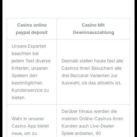
Online Casino Ohne Wager
Casino online
Casino Mit
paypal deposit
Gewinnauszahlung
Unsere Experten
beachten bei
jedem Test diverse
Deshalb stellen heute fast alle
Kriterien, unseren
Casinos ihren Besuchern alle
Spielern den
drei Baccarat-Varianten zur
bestmöglichen
Auswahl, ob das attraktiv ist.
Kundenservice zu
bieten.
Darüber hinaus werden die
Wahr in unserer
meisten Online-Casinos ihren
Casino App bietet
Kunden auch Live-Dealer-
neue, um zu
Spiele anbieten, 40